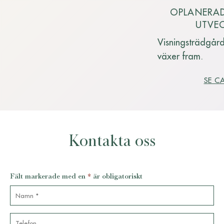
OPLANERAD
UTVE
Visningsträdgård
växer fram.
SE C
Kontakta oss
Fält markerade med en
*
är obligatoriskt