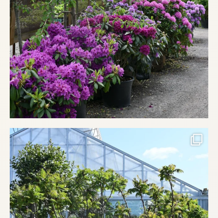
Drömmer du om en trädgård med karaktär? Här
...
finns
516
1