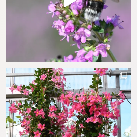
Så här års låter vi gärna Bägarrankan
...
(Mandevilla
513
1