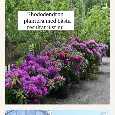
...
Rhododendron är en trädgårdsklassiker med
273
1