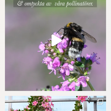
Så här års låter vi gärna Bägarrankan
...
(Mandevilla