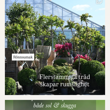
Drömmer du om en trädgård med karaktär? Här
...
finns
511
1
218
0