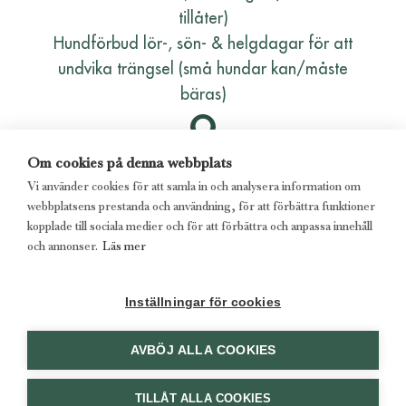
tillåter)
Hundförbud lör-, sön- & helgdagar för att
undvika trängsel (små hundar kan/måste
bäras)
Om cookies på denna webbplats
HITTA HIT
SLOTTSTRÄDGÅRDSVÄGEN
Vi använder cookies för att samla in och analysera information om
8, 170 79 SOLNA
webbplatsens prestanda och användning, för att förbättra funktioner
kopplade till sociala medier och för att förbättra och anpassa innehåll
och annonser.
Läs mer
KONTAKTA OSS
KONTAKTA OSS
Inställningar för cookies
© 2026 - Slottsträdgården Ulriksdal Aktiebolag
Alla rättigheter förbehållna
AVBÖJ ALLA COOKIES
Foto: Tomas Södergren, Sandra Birgersdotter Ek, Kristina Nauckhoff
Utvecklad av
Mirva Webb
TILLÅT ALLA COOKIES