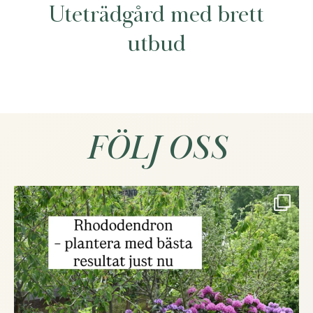
Uteträdgård med brett
utbud
FÖLJ OSS
...
Rhododendron är en trädgårdsklassiker med
273
1