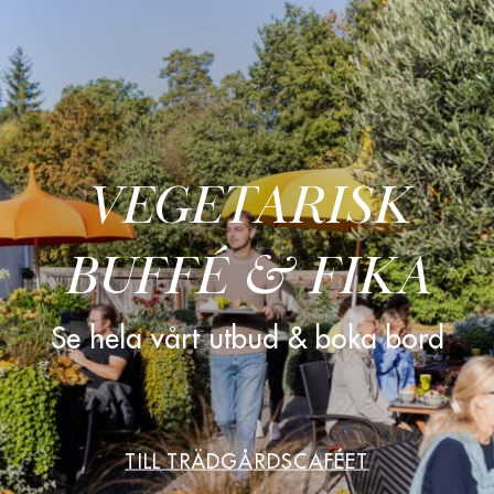
VEGETARISK
BUFFÉ & FIKA
Se hela vårt utbud & boka bord
TILL TRÄDGÅRDSCAFÉET