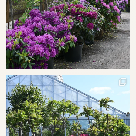
Drömmer du om en trädgård med karaktär? Här
...
finns
511
1