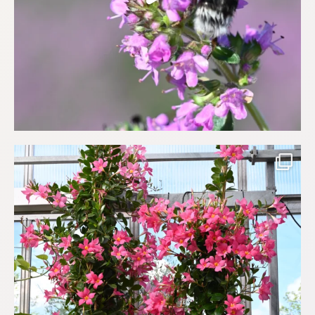
Så här års låter vi gärna Bägarrankan
...
(Mandevilla
511
1