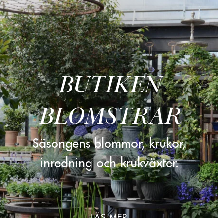
BUTIKEN
BLOMSTRAR
Säsongens blommor, krukor,
inredning och krukväxter.
LÄS MER