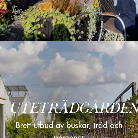
UTETRÄDGÅRDE
Brett utbud av buskar, träd och
perenner