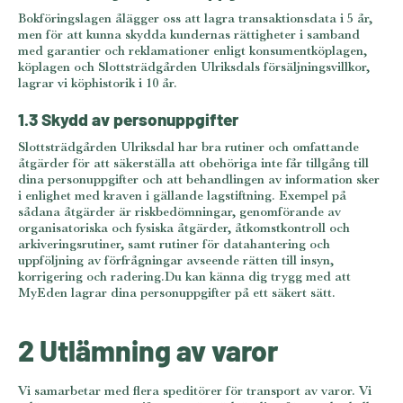
Bokföringslagen ålägger oss att lagra transaktionsdata i 5 år,
men för att kunna skydda kundernas rättigheter i samband
med garantier och reklamationer enligt konsumentköplagen,
köplagen och Slottsträdgården Ulriksdals försäljningsvillkor,
lagrar vi köphistorik i 10 år.
1.3 Skydd av personuppgifter
Slottsträdgården Ulriksdal har bra rutiner och omfattande
åtgärder för att säkerställa att obehöriga inte får tillgång till
dina personuppgifter och att behandlingen av information sker
i enlighet med kraven i gällande lagstiftning. Exempel på
sådana åtgärder är riskbedömningar, genomförande av
organisatoriska och fysiska åtgärder, åtkomstkontroll och
arkiveringsrutiner, samt rutiner för datahantering och
uppföljning av förfrågningar avseende rätten till insyn,
korrigering och radering.Du kan känna dig trygg med att
MyEden lagrar dina personuppgifter på ett säkert sätt.
2 Utlämning av varor
Vi samarbetar med flera speditörer för transport av varor. Vi