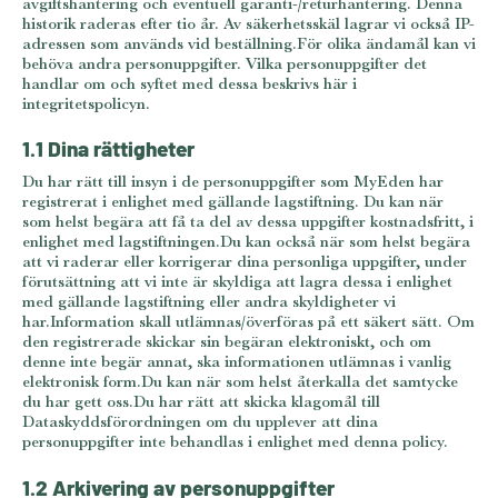
avgiftshantering och eventuell garanti-/returhantering. Denna
historik raderas efter tio år. Av säkerhetsskäl lagrar vi också IP-
adressen som används vid beställning.För olika ändamål kan vi
behöva andra personuppgifter. Vilka personuppgifter det
handlar om och syftet med dessa beskrivs här i
integritetspolicyn.
1.1 Dina rättigheter
Du har rätt till insyn i de personuppgifter som MyEden har
registrerat i enlighet med gällande lagstiftning. Du kan när
som helst begära att få ta del av dessa uppgifter kostnadsfritt, i
enlighet med lagstiftningen.Du kan också när som helst begära
att vi raderar eller korrigerar dina personliga uppgifter, under
förutsättning att vi inte är skyldiga att lagra dessa i enlighet
med gällande lagstiftning eller andra skyldigheter vi
har.Information skall utlämnas/överföras på ett säkert sätt. Om
den registrerade skickar sin begäran elektroniskt, och om
denne inte begär annat, ska informationen utlämnas i vanlig
elektronisk form.Du kan när som helst återkalla det samtycke
du har gett oss.Du har rätt att skicka klagomål till
Dataskyddsförordningen om du upplever att dina
personuppgifter inte behandlas i enlighet med denna policy.
1.2 Arkivering av personuppgifter