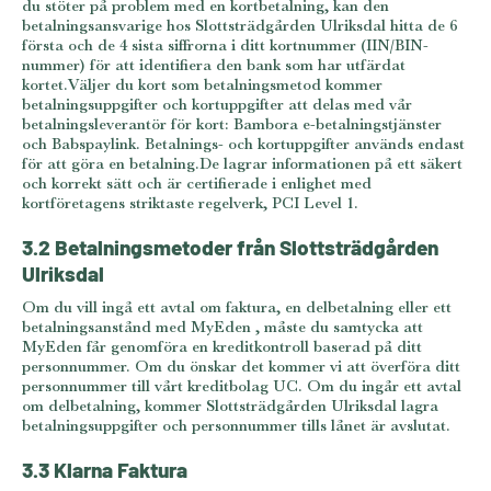
du stöter på problem med en kortbetalning, kan den
betalningsansvarige hos Slottsträdgården Ulriksdal hitta de 6
första och de 4 sista siffrorna i ditt kortnummer (IIN/BIN-
nummer) för att identifiera den bank som har utfärdat
kortet.Väljer du kort som betalningsmetod kommer
betalningsuppgifter och kortuppgifter att delas med vår
betalningsleverantör för kort: Bambora e-betalningstjänster
och Babspaylink. Betalnings- och kortuppgifter används endast
för att göra en betalning.De lagrar informationen på ett säkert
och korrekt sätt och är certifierade i enlighet med
kortföretagens striktaste regelverk, PCI Level 1.
3.2 Betalningsmetoder från Slottsträdgården
Ulriksdal
Om du vill ingå ett avtal om faktura, en delbetalning eller ett
betalningsanstånd med MyEden , måste du samtycka att
MyEden får genomföra en kreditkontroll baserad på ditt
personnummer. Om du önskar det kommer vi att överföra ditt
personnummer till vårt kreditbolag UC. Om du ingår ett avtal
om delbetalning, kommer Slottsträdgården Ulriksdal lagra
betalningsuppgifter och personnummer tills lånet är avslutat.
3.3 Klarna Faktura