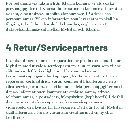
För betalning via faktura från Klarna kommer vi att skicka
personuppgifter till Klarna. Informationen kommer att bestå av
adress, e-postadress, mobiltelefonnummer, IP-adress och
personnummer. Vilken information som leverantören skall ha
tillgång till och hur den skall behandlas, regleras av ett
databehandlingsavtal mellan MyEden och Klarna.
4 Retur/Servicepartners
I samband med retur och reparation av produkter samarbetar
MyEden med utvalda servicepartners. Om en vara som vi har
sålt har en defekt i enlighet med bestämmelserna i
konsumentköplagen eller köplagen, har kunden rätt att få den
reparerad kostnadsfritt. Varan kommer då hanteras av en av
våra servicepartners, och vi kommer dela personuppgifter med
denne. Informationen kommer att omfatta namn, adress,
telefonnummer, e-postadress, inköpskvitto (köphistorik).I de fall
där varorna inte kan repareras, kan servicepartnern
vidarebefordra kvittot till tillverkaren. Detta är för att MyEden
skall informeras om att varan kan ersättas med en ny eller
krediteras.