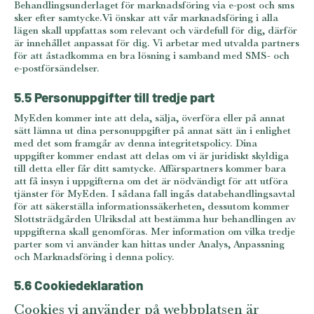
Behandlingsunderlaget för marknadsföring via e-post och sms
sker efter samtycke.Vi önskar att vår marknadsföring i alla
lägen skall uppfattas som relevant och värdefull för dig, därför
är innehållet anpassat för dig. Vi arbetar med utvalda partners
för att åstadkomma en bra lösning i samband med SMS- och
e-postförsändelser.
5.5 Personuppgifter till tredje part
MyEden kommer inte att dela, sälja, överföra eller på annat
sätt lämna ut dina personuppgifter på annat sätt än i enlighet
med det som framgår av denna integritetspolicy. Dina
uppgifter kommer endast att delas om vi är juridiskt skyldiga
till detta eller får ditt samtycke. Affärspartners kommer bara
att få insyn i uppgifterna om det är nödvändigt för att utföra
tjänster för MyEden. I sådana fall ingås databehandlingsavtal
för att säkerställa informationssäkerheten, dessutom kommer
Slottsträdgården Ulriksdal att bestämma hur behandlingen av
uppgifterna skall genomföras. Mer information om vilka tredje
parter som vi använder kan hittas under Analys, Anpassning
och Marknadsföring i denna policy.
5.6 Cookiedeklaration
Cookies vi använder på webbplatsen är