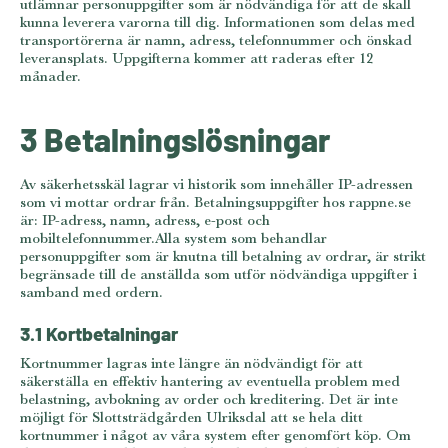
utlämnar personuppgifter som är nödvändiga för att de skall
kunna leverera varorna till dig. Informationen som delas med
transportörerna är namn, adress, telefonnummer och önskad
leveransplats. Uppgifterna kommer att raderas efter 12
månader.
3 Betalningslösningar
Av säkerhetsskäl lagrar vi historik som innehåller IP-adressen
som vi mottar ordrar från. Betalningsuppgifter hos rappne.se
är: IP-adress, namn, adress, e-post och
mobiltelefonnummer.Alla system som behandlar
personuppgifter som är knutna till betalning av ordrar, är strikt
begränsade till de anställda som utför nödvändiga uppgifter i
samband med ordern.
3.1 Kortbetalningar
Kortnummer lagras inte längre än nödvändigt för att
säkerställa en effektiv hantering av eventuella problem med
belastning, avbokning av order och kreditering. Det är inte
möjligt för Slottsträdgården Ulriksdal att se hela ditt
kortnummer i något av våra system efter genomfört köp. Om